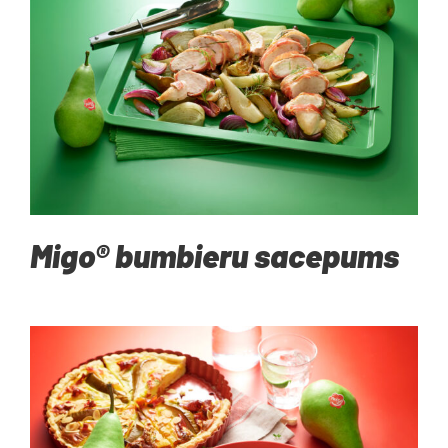
Migo® bumbieru sacepums