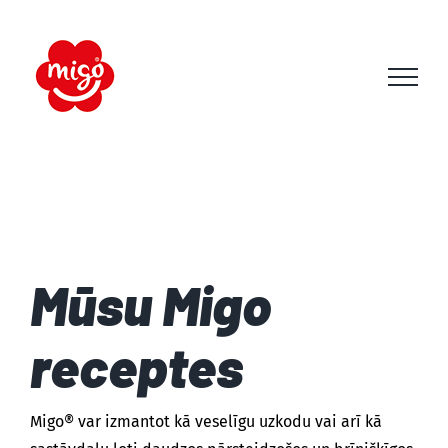
Skip
to
content
Mūsu Migo
receptes
Migo® var izmantot kā veselīgu uzkodu vai arī kā