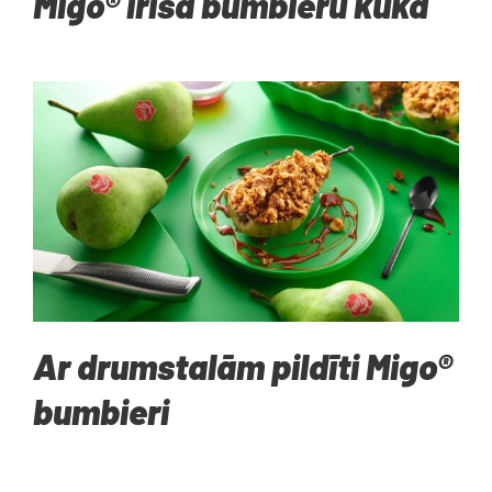
Migo® īrisa bumbieru kūka
Ar drumstalām pildīti Migo®
bumbieri