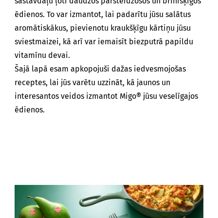
sastāvdaļu ļoti daudzos pārsteidzošos un brīnišķīgos
ēdienos. To var izmantot, lai padarītu jūsu salātus
aromātiskākus, pievienotu kraukšķīgu kārtiņu jūsu
sviestmaizei, kā arī var iemaisīt biezputrā papildu
vitamīnu devai.
Šajā lapā esam apkopojuši dažas iedvesmojošas
receptes, lai jūs varētu uzzināt, kā jaunos un
interesantos veidos izmantot Migo® jūsu veselīgajos
ēdienos.