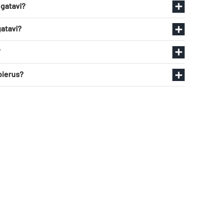
r gatavi?
 gatavi?
?
bierus?