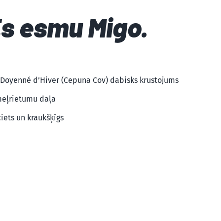
Es esmu Migo.
 Doyenné d’Hiver (Cepuna Cov) dabisks krustojums
meļrietumu daļa
ciets un kraukšķīgs