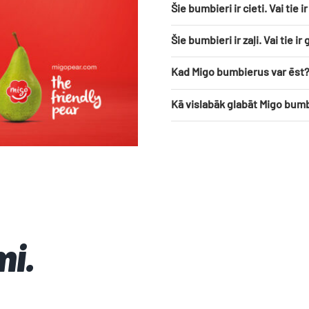
Šie bumbieri ir cieti. Vai tie i
Šie bumbieri ir zaļi. Vai tie ir
Kad Migo bumbierus var ēst
Kā vislabāk glabāt Migo bum
mi.