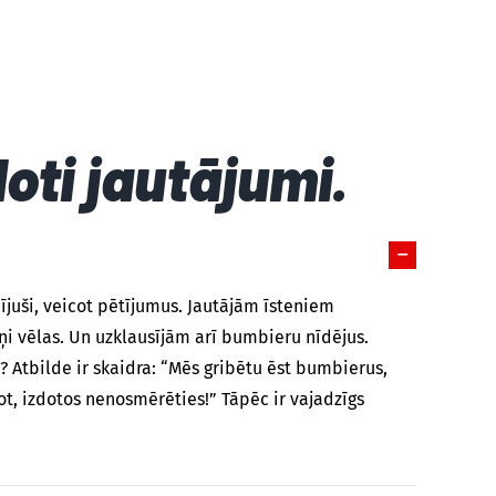
doti jautājumi.
uši, veicot pētījumus. Jautājām īsteniem
i vēlas. Un uzklausījām arī bumbieru nīdējus.
 Atbilde ir skaidra: “Mēs gribētu ēst bumbierus,
ēdot, izdotos nenosmērēties!” Tāpēc ir vajadzīgs