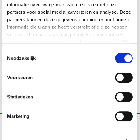
informatie over uw gebruik van onze site met onze
About
admin
partners voor social media, adverteren en analyse. Deze
partners kunnen deze gegevens combineren met andere
informatie die u aan ze heeft verstrekt of die ze hebben
This author has not yet filled in any
verzameld op basis van uw gebruik van hun services. U
details.
gaat akkoord met onze cookies als u onze website blijft
So far admin has created 0 blog
gebruiken.
Toestemmingsselectie
entries.
Noodzakelijk
Voorkeuren
Statistieken
Marketing