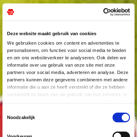
Deze website maakt gebruik van cookies
We gebruiken cookies om content en advertenties te
personaliseren, om functies voor social media te bieden
en om ons websiteverkeer te analyseren. Ook delen we
informatie over uw gebruik van onze site met onze
partners voor social media, adverteren en analyse. Deze
partners kunnen deze gegevens combineren met andere
informatie die u aan ze heeft verstrekt of die ze hebben
verzameld op basis van uw gebruik van hun services. U
gaat akkoord met onze cookies als u onze website blijft
gebruiken.
Toestemmingsselectie
Noodzakelijk
Voorkeuren