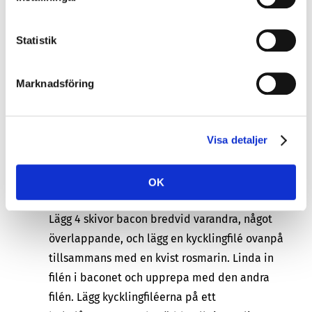
från fänkålen och lägg dem åt sidan. Halvera
fänkålen mellan stjälkarna och skär varje hälft i
Statistik
4 delar.
Plocka bladen från 2 kvistar rosmarin och hacka
dem fint.
Marknadsföring
Lägg ett bakplåtspapper på en plåt och fördela
päron, fänkål och rödlök ovanpå. Häll över
Visa detaljer
oljan och strö över rosmarin, peppar och salt.
Blanda väl och rosta grönsakerna i 20 minuter i
ugnen.
OK
Krydda under tiden kycklingfilén med peppar.
Lägg 4 skivor bacon bredvid varandra, något
överlappande, och lägg en kycklingfilé ovanpå
tillsammans med en kvist rosmarin. Linda in
filén i baconet och upprepa med den andra
filén. Lägg kycklingfiléerna på ett