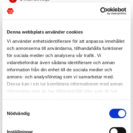
2 kycklingfiléer
8 skivor bacon
Denna webbplats använder cookies
Tillagning
Vi använder enhetsidentifierare för att anpassa innehållet
och annonserna till användarna, tillhandahålla funktioner
för sociala medier och analysera vår trafik. Vi
vidarebefordrar även sådana identifierare och annan
Portioner: 4
information från din enhet till de sociala medier och
Tillagningstid: 25 minuter
annons- och analysföretag som vi samarbetar med.
Dessa kan i sin tur kombinera informationen med annan
Ugnstid: 40 minuter
information som du har tillhandahållit eller som de har
samlat in när du har använt deras tjänster. Du godkänner
Sätt ugnen på 180 °C.
våra cookies vid fortsatt användande av vår webbplats.
Samtyckesval
Skär Migo®-päronen i 6 bitar och använd en
Nödvändig
melonskopa eller kniv för att ta bort kärnan.
Skär löken i 6 bitar. Ta bort de gröna fransarna
Inställningar