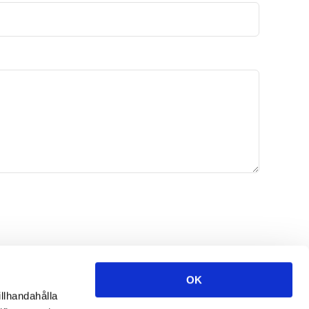
OK
illhandahålla