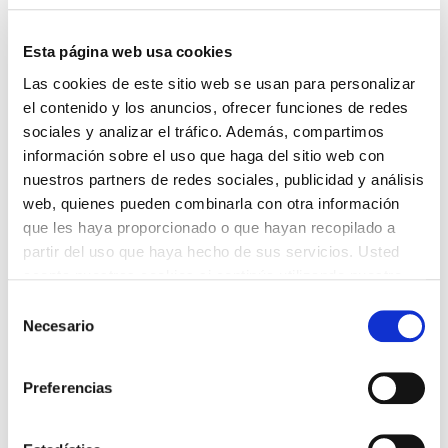
1/2 pera Migo®
1 cebolleta
Esta página web usa cookies
150 g de brie
Las cookies de este sitio web se usan para personalizar
el contenido y los anuncios, ofrecer funciones de redes
30 g de nueces
sociales y analizar el tráfico. Además, compartimos
información sobre el uso que haga del sitio web con
4 rebanadas gruesas de pan integral (de masa
nuestros partners de redes sociales, publicidad y análisis
madre)
web, quienes pueden combinarla con otra información
30 g de mantequilla blanda
que les haya proporcionado o que hayan recopilado a
partir del uso que haya hecho de sus servicios. Usted
acepta nuestras cookies si continúa utilizando nuestro
Elaboración
sitio web.
Selección
Necesario
de
consentimiento
Porciones: 2
Preferencias
Tiempo de preparación: 30 minutos