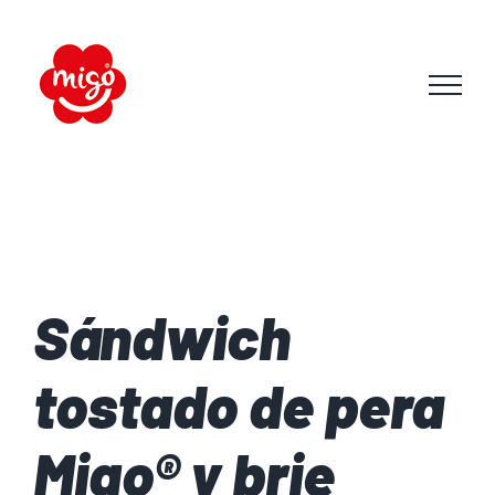
Skip
to
content
Sándwich
tostado de pera
Migo® y brie