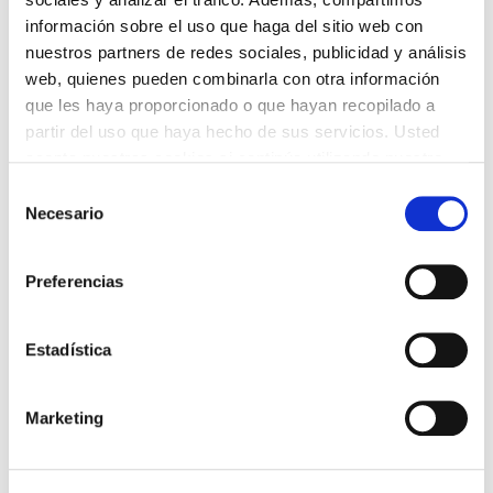
información sobre el uso que haga del sitio web con
Por favor, rellena el formulario de contacto y te
nuestros partners de redes sociales, publicidad y análisis
responderemos lo antes posible.
web, quienes pueden combinarla con otra información
que les haya proporcionado o que hayan recopilado a
partir del uso que haya hecho de sus servicios. Usted
acepta nuestras cookies si continúa utilizando nuestro
sitio web.
Selección
Tu nombre
Necesario
de
consentimiento
Preferencias
Tu correo electrónico
Estadística
Asunto
Marketing