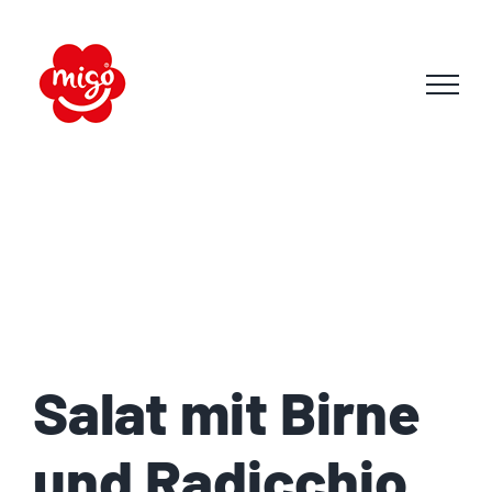
Skip
to
content
Salat mit Birne
und Radicchio