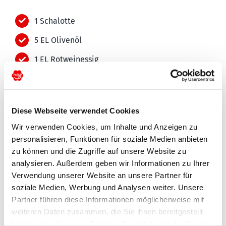
1 Schalotte
5 EL Olivenöl
1 EL Rotweinessig
1 TL Dijonsenf
®
1 Migo
Birne
Diese Webseite verwendet Cookies
1 Radicchio
Wir verwenden Cookies, um Inhalte und Anzeigen zu
50 g Walnüsse
personalisieren, Funktionen für soziale Medien anbieten
zu können und die Zugriffe auf unsere Website zu
50 g Feldsalat
analysieren. Außerdem geben wir Informationen zu Ihrer
Verwendung unserer Website an unsere Partner für
100 g Brie
soziale Medien, Werbung und Analysen weiter. Unsere
Hand voll Basilikumblätter
Partner führen diese Informationen möglicherweise mit
weiteren Daten zusammen, die Sie ihnen bereitgestellt
haben oder die sie im Rahmen Ihrer Nutzung der Dienste