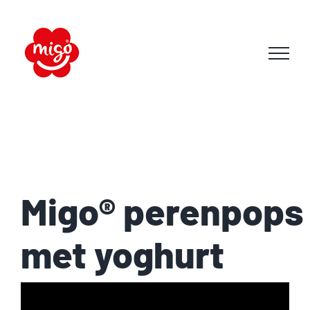
Skip
to
content
Migo® perenpops
met yoghurt