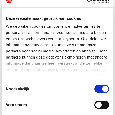
4 el yoghurt
1 el sprinkles
Deze website maakt gebruik van cookies
Extra: 12 saté prikkers
We gebruiken cookies om content en advertenties te
personaliseren, om functies voor social media te bieden
en om ons websiteverkeer te analyseren. Ook delen we
Bereidingswijze
informatie over uw gebruik van onze site met onze
partners voor social media, adverteren en analyse. Deze
partners kunnen deze gegevens combineren met andere
12 porties
informatie die u aan ze heeft verstrekt of die ze hebben
verzameld op basis van uw gebruik van hun services. U
Bereidingstijd: 25 min
gaat akkoord met onze cookies als u onze website blijft
Vriezer: 20-30 min
gebruiken.
Toestemmingsselectie
Noodzakelijk
1. Was de Migo® peren en snijd ca. 1 cm van de onder
Voorkeuren
-en bovenkant van de Migo® peer. Zet de peer