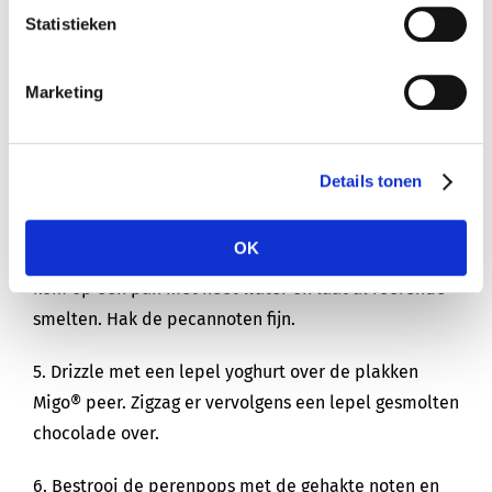
rechtop op een snijplank en steek er met een
Statistieken
appelboor het klokhuis uit.
2. Snijd beide peren in ca. 6 plakken van ongeveer 1
Marketing
cm dikte.
3. Steek saté pikkers door de plakken peer, leg ze op
Details tonen
een bakplaat en bestrijk met citroensap.
OK
4. Hak de chocolade fijn en doe in een kom. Zet de
kom op een pan met heet water en laat al roerende
smelten. Hak de pecannoten fijn.
5. Drizzle met een lepel yoghurt over de plakken
Migo® peer. Zigzag er vervolgens een lepel gesmolten
chocolade over.
6. Bestrooi de perenpops met de gehakte noten en