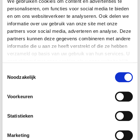
We gebruiken cookies om content en advertenties te
50 g eikenbladsalade
personaliseren, om functies voor social media te bieden
en om ons websiteverkeer te analyseren. Ook delen we
½ rode ui, in dunne ringen
informatie over uw gebruik van onze site met onze
25 g witte druiven
partners voor social media, adverteren en analyse. Deze
partners kunnen deze gegevens combineren met andere
50 g geitenkaasbolletjes
informatie die u aan ze heeft verstrekt of die ze hebben
25 g walnoten
verzameld op basis van uw gebruik van hun services. U
gaat akkoord met onze cookies als u onze website blijft
1 el olijfolie
gebruiken.
Toestemmingsselectie
½ el balsamicoazijn
Noodzakelijk
1 tl honing
Voorkeuren
peper
zout
Statistieken
Bereidingswijze
Marketing