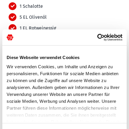
1 Schalotte
5 EL Olivenöl
1 EL Rotweinessig
1 TL Dijonsenf
®
1 Migo
Birne
Diese Webseite verwendet Cookies
1 Radicchio
Wir verwenden Cookies, um Inhalte und Anzeigen zu
50 g Walnüsse
personalisieren, Funktionen für soziale Medien anbieten
zu können und die Zugriffe auf unsere Website zu
50 g Feldsalat
analysieren. Außerdem geben wir Informationen zu Ihrer
Verwendung unserer Website an unsere Partner für
100 g Brie
soziale Medien, Werbung und Analysen weiter. Unsere
Hand voll Basilikumblätter
Partner führen diese Informationen möglicherweise mit
weiteren Daten zusammen, die Sie ihnen bereitgestellt
haben oder die sie im Rahmen Ihrer Nutzung der Dienste
gesammelt haben. Sie geben Einwilligung zu unseren