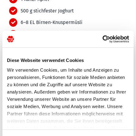
500 g stichfester Joghurt
6–8 EL Birnen-Knuspermüsli
80 g Quinoa, ungekocht
120 g Haferflocken
50 g Sonnenblumenkerne
Diese Webseite verwendet Cookies
50 g Kürbiskerne
Wir verwenden Cookies, um Inhalte und Anzeigen zu
personalisieren, Funktionen für soziale Medien anbieten
1 TL Zimt
zu können und die Zugriffe auf unsere Website zu
1 TL Vanillearoma
analysieren. Außerdem geben wir Informationen zu Ihrer
Verwendung unserer Website an unsere Partner für
1 Migo®-Birne, in kleinen Stückchen
soziale Medien, Werbung und Analysen weiter. Unsere
Partner führen diese Informationen möglicherweise mit
2 EL Ahornsirup
weiteren Daten zusammen, die Sie ihnen bereitgestellt
1 EL Wasser
haben oder die sie im Rahmen Ihrer Nutzung der Dienste
gesammelt haben. Sie geben Einwilligung zu unseren