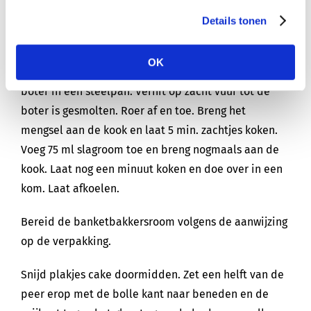
de peren 30 min. in de oven. Keer ze halverwege.
Details tonen
Laat helemaal afkoelen.
OK
Doe intussen stroop, basterdsuiker en de rest van de
boter in een steelpan. Verhit op zacht vuur tot de
boter is gesmolten. Roer af en toe. Breng het
mengsel aan de kook en laat 5 min. zachtjes koken.
Voeg 75 ml slagroom toe en breng nogmaals aan de
kook. Laat nog een minuut koken en doe over in een
kom. Laat afkoelen.
Bereid de banketbakkersroom volgens de aanwijzing
op de verpakking.
Snijd plakjes cake doormidden. Zet een helft van de
peer erop met de bolle kant naar beneden en de