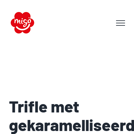
Skip
to
content
Trifle met
gekaramelliseer