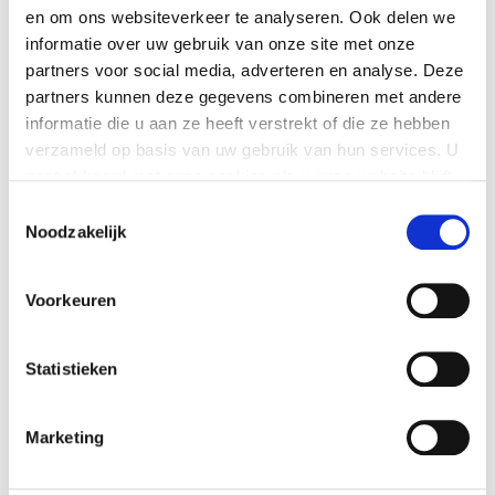
en om ons websiteverkeer te analyseren. Ook delen we
Bereidingswijze
informatie over uw gebruik van onze site met onze
partners voor social media, adverteren en analyse. Deze
partners kunnen deze gegevens combineren met andere
informatie die u aan ze heeft verstrekt of die ze hebben
4 personen
verzameld op basis van uw gebruik van hun services. U
Bereidingstijd: 30 min.
gaat akkoord met onze cookies als u onze website blijft
gebruiken.
Oventijd: 20 min.
Toestemmingsselectie
Noodzakelijk
Wachten: 1 uur
Verwarm de oven voor tot 200 °C.
Voorkeuren
Schil de peren en snijd ze over de lengte
Statistieken
doormidden. Verwijder het klokhuis met een
theelepel of parisienneboor. Leg de peerhelften
naast elkaar op de snijvlakken op een bakplaat
Marketing
bekleed met bakpapier. Smeer de peren in met 20 g
van de boter en bestrooi ze met de kristalsuiker. Bak