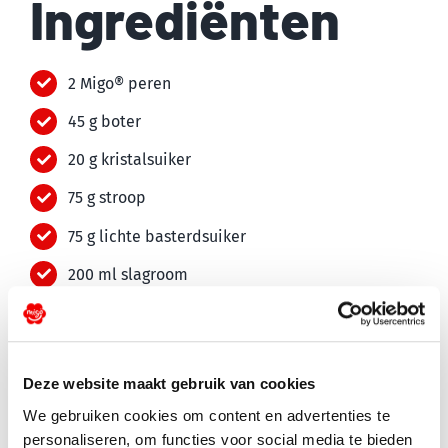
Ingrediënten
2 Migo® peren
45 g boter
20 g kristalsuiker
75 g stroop
75 g lichte basterdsuiker
200 ml slagroom
1 zakje mix voor banketbakkersroom (140 g)
4 plakjes cake
Deze website maakt gebruik van cookies
Extra nodig: 4 glazen potten van ca. 250 ml met
deksel
We gebruiken cookies om content en advertenties te
personaliseren, om functies voor social media te bieden