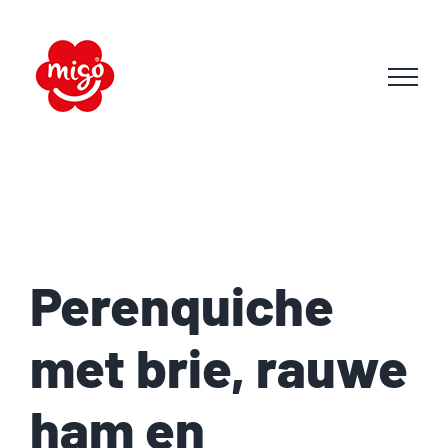
Skip
to
content
Perenquiche
met brie, rauwe
ham en