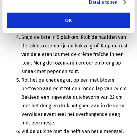
Details tonen
in keukenfolie. Leg een uur in de koeling.
Halveer de Migo® peer, verwijder het klokhuis
met een meloenboor en snijd de helften elk in
OK
3 parten.
Snijd de brie in 5 plakken. Pluk de naalden van
de takjes rozemarijn en hak ze grof. Klop de rest
van de eieren los met de crème fraîche in een
kom. Meng de rozemarijn erdoor en breng op
smaak met peper en zout.
Rol het quichedeeg uit op een met bloem
bestoven aanrecht tot een ronde lap van 24 cm.
Bekleed een ingevette quichevorm van 22 cm
met het deeg en druk het goed aan in de vorm.
Verwijder eventueel het overhangende deeg
met een mesje.
Vul de quiche met de helft van het eimengsel.