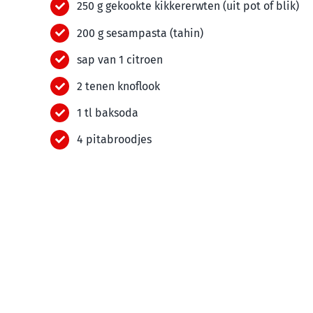
250 g gekookte kikkererwten (uit pot of blik)
200 g sesampasta (tahin)
sap van 1 citroen
2 tenen knoflook
1 tl baksoda
4 pitabroodjes