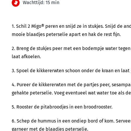
Wachttijd: 15 min
1. Schil 2 Migo® peren en snijd ze in stukjes. Snijd de a
mooie blaadjes peterselie apart en hak de rest fijn.
2. Breng de stukjes peer met een bodempje water tegen d
laat afkoelen.
3. Spoel de kikkererwten schoon onder de kraan en laat 
4. Pureer de kikkererwten met de partjes peer, sesampas
gehakte peterselie. Voeg eventueel wat water toe als de
5. Rooster de pitabroodjes in een broodrooster.
6. Schep de hummus in een ondiep bord of kom. Serveer 
garneer met de blaadjes peterselie.