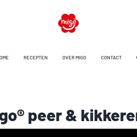
OME
RECEPTEN
OVER MIGO
CONTACT
o® peer & kikker