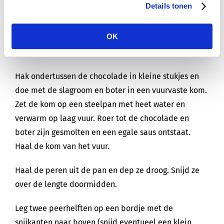
Details tonen
de peren 30 min. zachtjes koken (pocheren) met een
deksel op de pan. Ze zijn goed als je er gemakkelijk
OK
een vork in kunt prikken. Laat de peren nog een uur
afkoelen in het pocheervocht.
Hak ondertussen de chocolade in kleine stukjes en
doe met de slagroom en boter in een vuurvaste kom.
Zet de kom op een steelpan met heet water en
verwarm op laag vuur. Roer tot de chocolade en
boter zijn gesmolten en een egale saus ontstaat.
Haal de kom van het vuur.
Haal de peren uit de pan en dep ze droog. Snijd ze
over de lengte doormidden.
Leg twee peerhelften op een bordje met de
snijkanten naar boven (snijd eventueel een klein