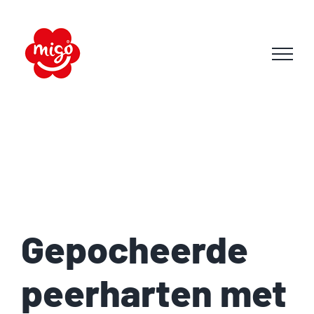
Skip
to
content
Gepocheerde
peerharten met