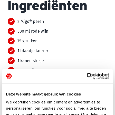
Ingrediënten
2 Migo® peren
500 ml rode wijn
75 g suiker
1 blaadje laurier
1 kaneelstokje
1 steranijs
75 g pure chocolade
50 ml slagroom
Deze website maakt gebruik van cookies
20 g boter
We gebruiken cookies om content en advertenties te
personaliseren, om functies voor social media te bieden
2 bollen vanille-ijs
en om ons websiteverkeer te analyseren. Ook delen we